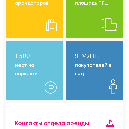
арендаторов
площадь ТРЦ
1500
9 МЛН.
мест на
покупателей в
парковке
год
Контакты отдела аренды