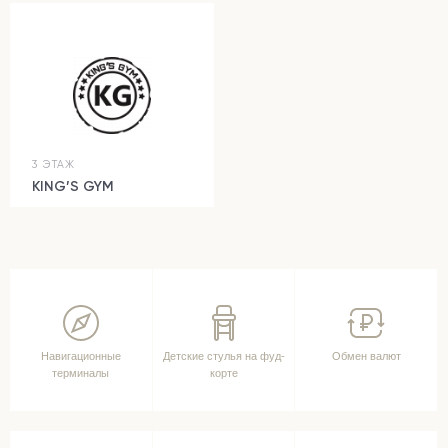
3 ЭТАЖ
KING’S GYM
Навигационные
Детские стулья на фуд-
Обмен валют
терминалы
корте