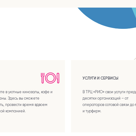
УСЛУГИ И СЕРВИСЫ
те в уютные кинозалы, кафе и
В ТРЦ «РИО» свои услуги пре
аны. Здесь вы сможете
десятки организаций – от
ть, провести время вдвоем
операторов сотовой связи до 
лой компанией.
и турфирм.