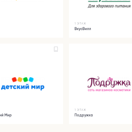
Ж
1 ЭТАЖ
ВкусВилл
Ж
1 ЭТАЖ
ий Мир
Подружка