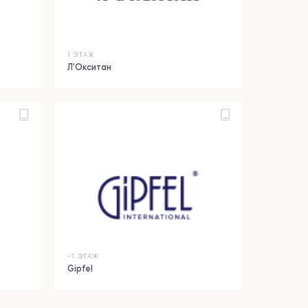
1 ЭТАЖ
Л'Окситан
-1 ЭТАЖ
Gipfel