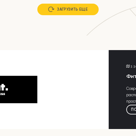
ЗАГРУЗИТЬ ЕЩЕ
3 
Фит
Совр
расп
просп
П