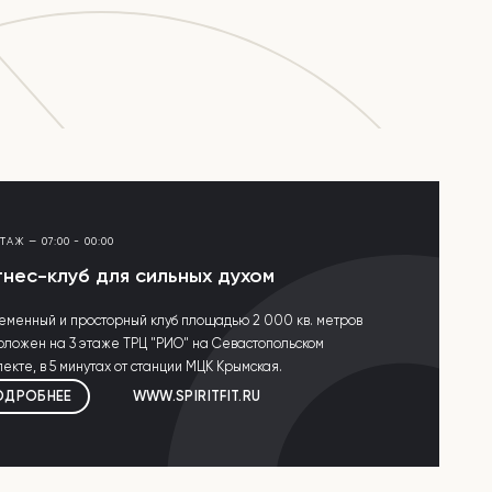
ЭТАЖ
—
07:00 - 00:00
нес-клуб для сильных духом
еменный и просторный клуб площадью 2 000 кв. метров
оложен на 3 этаже ТРЦ "РИО" на Севастопольском
екте, в 5 минутах от станции МЦК Крымская.
ОДРОБНЕЕ
WWW.SPIRITFIT.RU