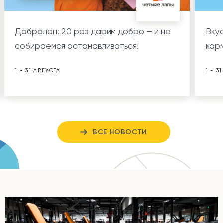
Добролап: 20 раз дарим добро — и не
Вкус
собираемся останавливаться!
корм
1 - 31 АВГУСТА
1 - 3
ВСЕ НОВОСТИ