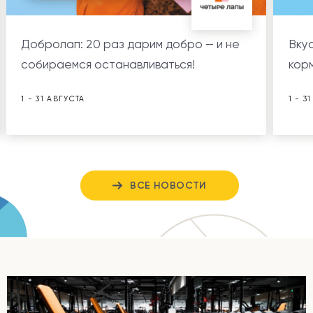
Добролап: 20 раз дарим добро — и не
Вкус
собираемся останавливаться!
корм
1 - 31 АВГУСТА
1 - 3
ВСЕ НОВОСТИ