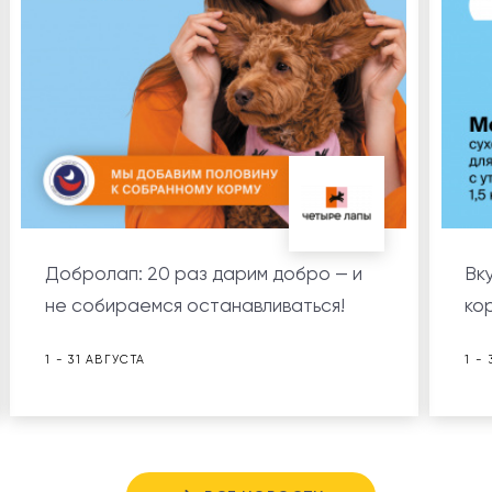
Добролап: 20 раз дарим добро — и
Вк
не собираемся останавливаться!
ко
1 - 31 АВГУСТА
1 -