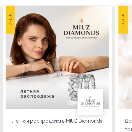
НОВОСТИ
3
АКЦИИ
АКЦИИ
АКЦИИ
2
Летняя распродажа в MIUZ Diamonds
Да
по