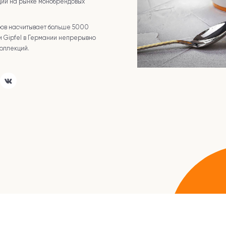
ии на рынке монобрендовых
ров насчитывает больше 5000
и Gipfel в Германии непрерывно
коллекций.