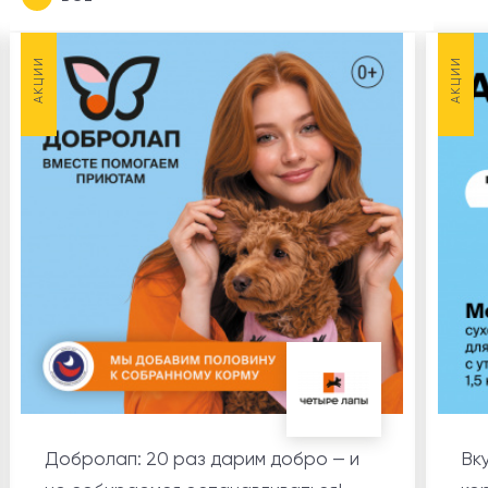
НОВОСТИ
3
АКЦИИ
АКЦИИ
АКЦИИ
5
Добролап: 20 раз дарим добро — и
Вк