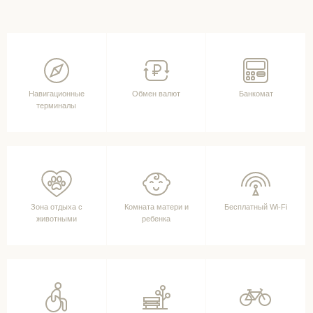
Навигационные
Обмен валют
Банкомат
терминалы
Зона отдыха с
Комната матери и
Бесплатный Wi-Fi
животными
ребенка