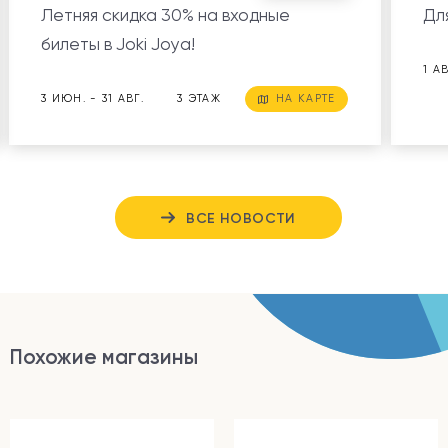
Летняя скидка 30% на входные
Дл
билеты в Joki Joya!
1 А
3 ИЮН. - 31 АВГ.
3 ЭТАЖ
НА КАРТЕ
ВСЕ НОВОСТИ
Похожие магазины