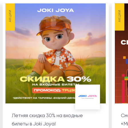
НОВОСТИ
1
АКЦИИ
АКЦИИ
АКЦИИ
8
Летняя скидка 30% на входные
См
билеты в Joki Joya!
«М