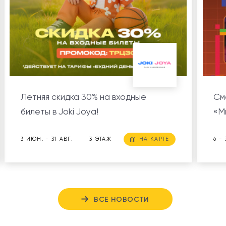
Летняя скидка 30% на входные
См
билеты в Joki Joya!
«М
3 ИЮН. - 31 АВГ.
3 ЭТАЖ
НА КАРТЕ
6 -
ВСЕ НОВОСТИ