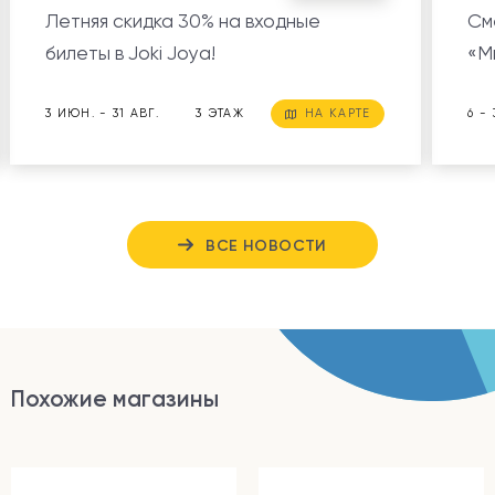
Летняя скидка 30% на входные
См
билеты в Joki Joya!
«М
3 ИЮН. - 31 АВГ.
3 ЭТАЖ
НА КАРТЕ
6 -
ВСЕ НОВОСТИ
Похожие магазины