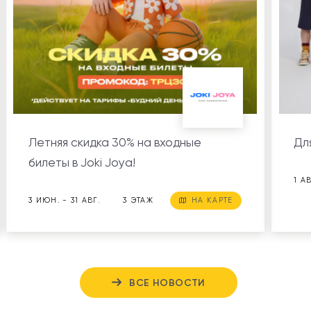
Летняя скидка 30% на входные
Дл
билеты в Joki Joya!
1 А
3 ИЮН. - 31 АВГ.
3 ЭТАЖ
НА КАРТЕ
ВСЕ НОВОСТИ