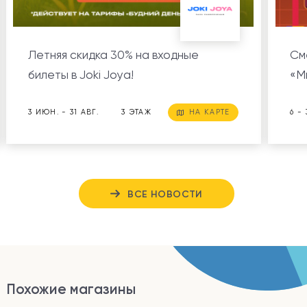
Летняя скидка 30% на входные
См
билеты в Joki Joya!
«М
3 ИЮН. - 31 АВГ.
3 ЭТАЖ
НА КАРТЕ
6 -
ВСЕ НОВОСТИ
Похожие магазины