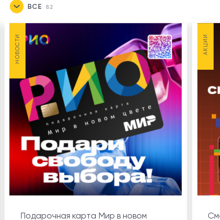
ВСЕ
82
НОВОСТИ
7
НОВОСТИ
АКЦИИ
АКЦИИ
22
Подарочная карта Мир в новом
См