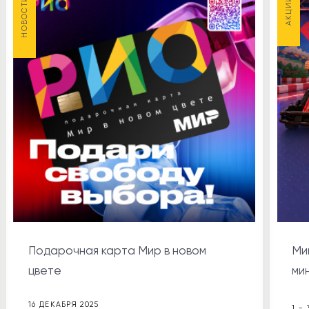
НОВОСТИ
АКЦИИ
АКЦИИ
21
Подарочная карта Мир в новом
Ми
цвете
ми
16 ДЕКАБРЯ 2025
1 -